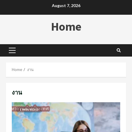
Skip
August 7, 2026
to
content
Home
Primary
Menu
Home
งาน
งาน
1 MIN READ