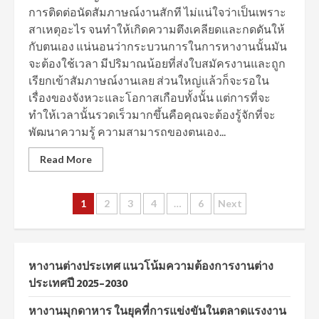
การติดต่อนัดสัมภาษณ์งานสักที ไม่แน่ใจว่าเป็นเพราะ
สาเหตุอะไร จนทำให้เกิดความตึงเคลียดและกดดันให้
กับตนเอง แน่นอนว่ากระบวนการในการหางานนั้นมัน
จะต้องใช้เวลา มีปริมาณน้อยที่ส่งใบสมัครงานและถูก
เรียกเข้าสัมภาษณ์งานเลย ส่วนใหญ่แล้วก็จะรอใน
เรื่องของจังหวะและโอกาสเกือบทั้งนั้น แต่การที่จะ
ทำให้เวลานั้นรวดเร็วมากขึ้นคือคุณจะต้องรู้จักที่จะ
พัฒนาความรู้ ความสามารถของตนเอง...
Read More
Posts
1
2
3
4
…
6
Next
navigation
หางานต่างประเทศ แนวโน้มความต้องการงานต่าง
ประเทศปี 2025–2030
หางานมุกดาหาร ในยุคที่การแข่งขันในตลาดแรงงาน