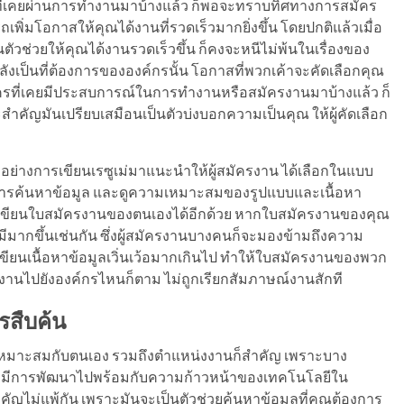
่เคยผ่านการทำงานมาบ้างแล้ว ก็พอจะทราบทิศทางการสมัคร
ถเพิ่มโอกาสให้คุณได้งานที่รวดเร็วมากยิ่งขึ้น โดยปกติแล้วเมื่อ
นตัวช่วยให้คุณได้งานรวดเร็วขึ้น ก็คงจะหนีไม่พ้นในเรื่องของ
เป็นที่ต้องการขององค์กรนั้น โอกาสที่พวกเค้าจะคัดเลือกคุณ
รับใครที่เคยมีประสบการณ์ในการทำงานหรือสมัครงานมาบ้างแล้ว ก็
ำคัญมันเปรียบเสมือนเป็นตัวบ่งบอกความเป็นคุณ ให้ผู้คัดเลือก
วอย่างการเขียนเรซูเม่มาแนะนำให้ผู้สมัครงาน ได้เลือกในแบบ
ำการค้นหาข้อมูล และดูความเหมาะสมของรูปแบบและเนื้อหา
การเขียนใบสมัครงานของตนเองได้อีกด้วย หากใบสมัครงานของคุณ
มากขึ้นเช่นกัน ซึ่งผู้สมัครงานบางคนก็จะมองข้ามถึงความ
นเนื้อหาข้อมูลเวิ่นเว้อมากเกินไป ทำให้ใบสมัครงานของพวก
ัครงานไปยังองค์กรไหนก็ตาม ไม่ถูกเรียกสัมภาษณ์งานสักที
รสืบค้น
เหมาะสมกับตนเอง รวมถึงตำแหน่งงานก็สำคัญ เพราะบาง
ทั้งมีการพัฒนาไปพร้อมกับความก้าวหน้าของเทคโนโลยีใน
คัญไม่แพ้กัน เพราะมันจะเป็นตัวช่วยค้นหาข้อมูลที่คุณต้องการ