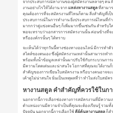
จากประสบการณ์หางานของผู้สมัครงานหลายๆ คน ที
งานอย่างไรให้ได้งาน จาก
แหล่งหางานสตูล
ที่สามาร
คุณต้องการที่จะสมัครงานที่ไหนก็ตาม สิ่งสำคัญที่เป็
ประสบการณ์ในการทำงาน ยิ่งประสบการณ์ไหนที่กำลัง
มากกว่าคู่แข่งคนอื่นๆ ก็เพิ่มมากขึ้นเช่นกัน สำห
พอจะทราบว่าเอกสารการสมัครงานนั้น ค่อนข้างที่จะส
หรือองค์กรนั้นๆ ได้ทราบ
จะเห็นได้ว่าทุกวันนี้ทางช่องทางออนไลน์ มีการทำตั
สไตล์ของตนเอง ซึ่งผู้สมัครงานเหล่านั้นสามารถท
พร้อมทั้งน้ำข้อมูลเหล่านั้นมาปรับใช้กับกระบวน
มีความโดดเด่นและน่าสนใจ โอกาสที่คุณจะได้งานก็มี
สำคัญของการเขียนใบสมัครงาน หรือบางคนอาจจะเขีย
เค้าดูไม่น่าสนใจ นั่นเป็นเหตุผลที่ว่า ทำไมส่งใบสม
หางานสตูล คำสำคัญที่ควรใช้ในกา
นอกจากนี้การเลือกช่องทางการสมัครงานที่มีความ
ตำแหน่งงานมีความจำเป็นที่คุณจะต้องเรียนรู้ รวม
ปัจจุบัน นอกจากนี้การเลือกใช้
คีย์ค้น
หางานสตูล
ก็สำ