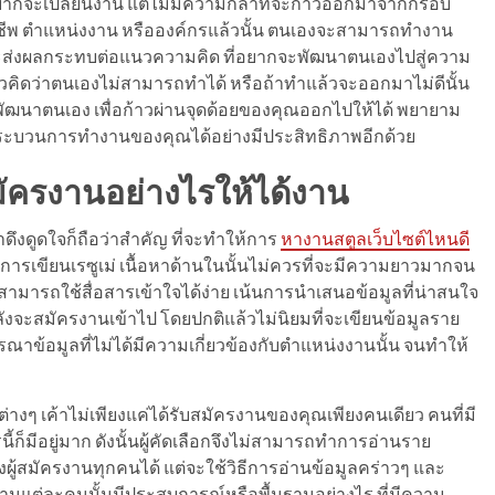
อยากจะเปลี่ยนงาน แต่ไม่มีความกล้าที่จะก้าวออกมาจากกรอบ
อาชีพ ตำแหน่งงาน หรือองค์กรแล้วนั้น ตนเองจะสามารถทำงาน
ักจะส่งผลกระทบต่อแนวความคิด ที่อยากจะพัฒนาตนเองไปสู่ความ
นวคิดว่าตนเองไม่สามารถทำได้ หรือถ้าทำแล้วจะออกมาไม่ดีนั้น
กที่จะพัฒนาตนเอง เพื่อก้าวผ่านจุดด้อยของคุณออกไปให้ได้ พยายาม
ะบวนการทำงานของคุณได้อย่างมีประสิทธิภาพอีกด้วย
มัครงานอย่างไรให้ได้งาน
ดึงดูดใจก็ถือว่าสำคัญ ที่จะทำให้การ
หางานสตูลเว็บไซต์ไหนดี
ทำการเขียนเรซูเม่ เนื้อหาด้านในนั้นไม่ควรที่จะมีความยาวมากจน
มารถใช้สื่อสารเข้าใจได้ง่าย เน้นการนำเสนอข้อมูลที่น่าสนใจ
ังจะสมัครงานเข้าไป โดยปกติแล้วไม่นิยมที่จะเขียนข้อมูลราย
ณาข้อมูลที่ไม่ได้มีความเกี่ยวข้องกับตำแหน่งงานนั้น จนทำให้
างๆ เค้าไม่เพียงแค่ได้รับสมัครงานของคุณเพียงคนเดียว คนที่มี
็มีอยู่มาก ดังนั้นผู้คัดเลือกจึงไม่สามารถทำการอ่านราย
้สมัครงานทุกคนได้ แต่จะใช้วิธีการอ่านข้อมูลคร่าวๆ และ
งานแต่ละคนนั้นมีประสบการณ์หรือพื้นฐานอย่างไร ที่มีความ