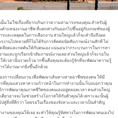
นั้น ไม่ใช่เรื่องที่ยากเกินกว่าความสามารถของคุณ สำหรับผู้
แหน่งงานอาชีพ ที่แตกต่างกันออกไปขึ้นอยู่กับเกณฑ์ของผู้
กการและเหตุผลในการเลือกงาน ส่วนใหญ่แล้วก็จะคำนึงถึงผล
รงานไปหลายที่ก็ไม่ได้รับการติดต่อนัดสัมภาษณ์งานสักที ไม่
ึงเคลียดและกดดันให้กับตนเอง แน่นอนว่ากระบวนการในการหา
ครงานและถูกเรียกเข้าสัมภาษณ์งานเลย ส่วนใหญ่แล้วก็จะรอใน
ให้เวลานั้นรวดเร็วมากขึ้นคือคุณจะต้องรู้จักที่จะพัฒนาความรู้
ได้งานมากยิ่งขึ้นอีกด้วย
้องการเปลี่ยนงาน เพื่อพัฒนาเส้นทางสายอาชีพของตน ให้มี
้วการที่คุณแสวงหาความก้าวหน้าในการทำงานนั้น ก็บ่งบอกว่าคุณ
้ว่ามีการพัฒนาคุณภาพชีวิตของตนเองอยู่ตลอดเวลา คนส่วนใหญ่
งเดียวอาจจะไม่ช่วยสร้างโอกาสให้กับตัวคุณได้ เพราะฉะนั้นผู้
่สิ่งที่ดีกว่า โดยรอในเรื่องของจังหวะและเวลาเป็นสำคัญ
ำงานของคุณให้เจอ จะทำให้คุณรู้ทิศทางในการพัฒนาตนเองไป