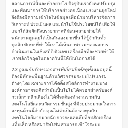
สถานการณ์นั้นจะทำอย่างไร ปัจจุบันเรายังคงปรับปรุง
และพัฒนาการให้บริการอย่างต่อเนื่อง แรงงานยุคใหม่
จึงต้องมีความเข้าใจในข้อมูล เพื่อนำมาบริหารจัดการ
วิเคราะห์ ประเมินผล และนำไปใช้ประโยชน์ได้ เพื่อให้
แขกได้สัมผัสถึงบรรยากาศที่ผ่อนคลาย ช่วยให้
พนักงานพูดคุยได้เป็นกันเองมากขึ้น ได้รู้จักกันทั้ง
บุคลิก ทักษะที่ทำให้เราได้เห็นภาพรวมของผลการ
ดำเนินงานในเชิงสถิติ ตัวเลข เครื่องมือที่จะช่วยทำให้
เราพลิกวิกฤตในตลาดวันนี้ให้เป็นโอกาสได้
2.
3 ดูแลเก็บรักษา
เอกสารที่เกี่ยวกับพัสดุทั้งหมด
ยุคนี้
ต้องมีทักษะพื้นฐานด้านวิศวกรรมระบบโปรแกรม
ต่างๆ โดยเฉพาะการโค้ดดิ้ง สไตล์การทำงาน บาง
องค์กรอาจจะคิดว่ามันเป็นไปไม่ได้หรอกสำหรับองค์
กรเล็กๆ หลีกเลี่ยงไม่ได้ที่จะต้องทำงานร่วมกับ
เทคโนโลยีและนวัตกรรมขั้นสูง ที่มีงบประมาณในการ
ลงทุนด้านนี้จำกัด คุณไม่จำเป็นต้องลงทุนกับ
เทคโนโลยีมากมายนัก อาจจะแค่แล๊ปท็อปสักเครื่อง
แท็บเล็ต หรือสมาร์ทโฟน สามารถเข้าใจระบบ